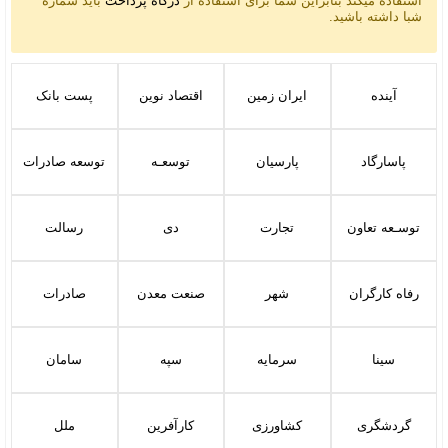
استفاده میکند بنابراین شما برای استفاده از
درگاه پرداخت
باید شماره
شبا داشته باشید.
آینده
ایران زمین
اقتصاد نوین
پست بانک
پاسارگاد
پارسیان
توسعـه
توسعه صادرات
توسـعه تعاون
تجارت
دی
رسالت
رفاه کارگران
شهر
صنعت معدن
صادرات
سینا
سرمایه
سپه
سامان
گردشگری
کشاورزی
کارآفرین
ملل