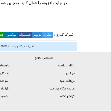
در نهایت افزونه را فعال کنید. همچنین شما
اشتراک گذاری :
تلگرام
توییتر
فیسبوک
لینکدین
وا
افزونه درگاه پرداخت k2store جوملا
دسترسی سریع
درگاه پرداخت
راهنمای I
قوانین
همکاری
دریافت شبا
سوالات
هزینه درگاه پرداخت
قرارداد
گزارش تخلف
وضعیت