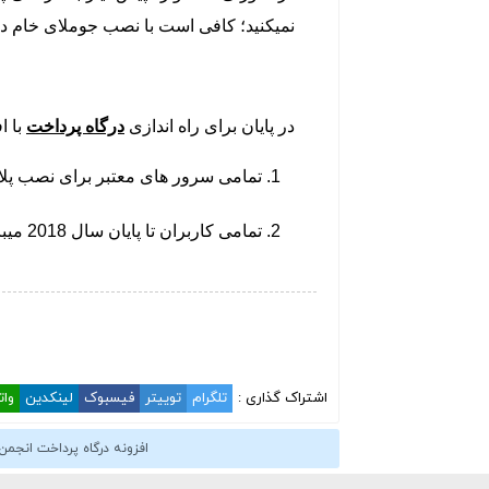
نمیکنید؛ کافی است با نصب جوملای خام در س
در پایان برای راه اندازی
درگاه پرداخت
با ا
تمامی سرور های معتبر برای نصب پلا
تمامی کاربران تا پایان سال 2018 میبایست از نسخه
اشتراک گذاری :
تلگرام
توییتر
فیسبوک
لینکدین
وا
افزونه درگاه پرداخت انجمن سا