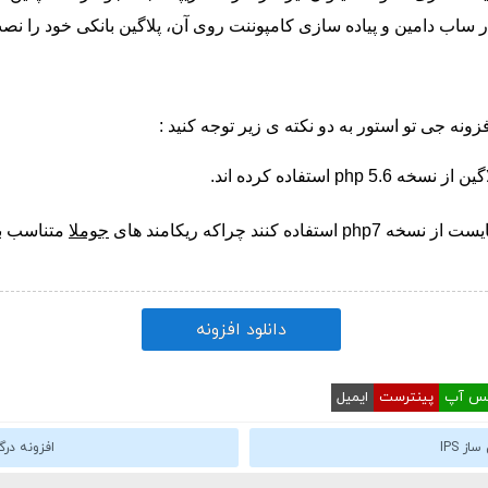
اب دامین و پیاده سازی کامپوننت روی آن، پلاگین بانکی خود را نصب ک
فزونه جی تو استور به دو نکته ی زیر توجه کنید :
گین از نسخه
php 5.6
استفاده کرده اند.
php7
استفاده کنند چراکه ریکامند های
جوملا
متناسب ب
دانلود افزونه
تس آپ
پینترست
ایمیل
ز IPS
افزونه درگاه پرداخ